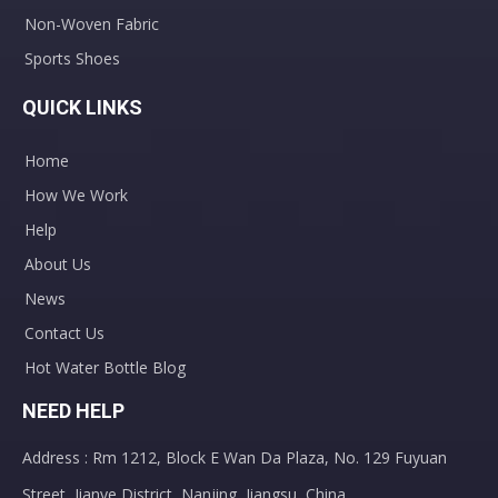
Non-Woven Fabric
Sports Shoes
QUICK LINKS
Home
How We Work
Help
About Us
News
Contact Us
Hot Water Bottle Blog
NEED HELP
Address : Rm 1212, Block E Wan Da Plaza, No. 129 Fuyuan
Street, Jianye District, Nanjing, Jiangsu, China